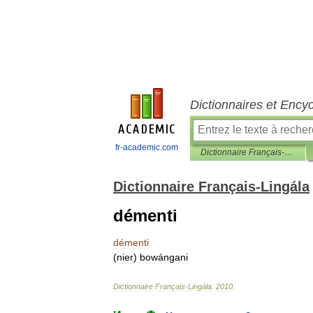
Dictionnaires et Ency
fr-academic.com
Dictionnaire Français-Lingála
Dictionnaire Français-Lingála
démenti
démenti
(
nier
)
bowángani
Dictionnaire
Français
-
Lingála
.
2010
.