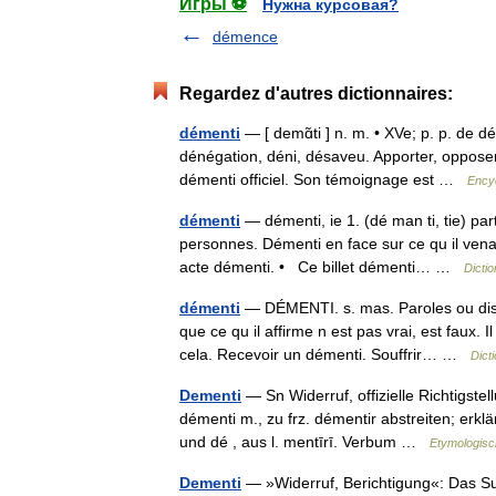
Игры ⚽
Нужна курсовая?
démence
Regardez d'autres dictionnaires:
démenti
— [ demɑ̃ti ] n. m. • XVe; p. p. de 
dénégation, déni, désaveu. Apporter, opposer
démenti officiel. Son témoignage est …
Encyc
démenti
— démenti, ie 1. (dé man ti, tie) pa
personnes. Démenti en face sur ce qu il vena
acte démenti. • Ce billet démenti… …
Dictio
démenti
— DÉMENTI. s. mas. Paroles ou disc
que ce qu il affirme n est pas vrai, est faux. 
cela. Recevoir un démenti. Souffrir… …
Dict
Dementi
— Sn Widerruf, offizielle Richtigstel
démenti m., zu frz. démentir abstreiten; erklä
und dé , aus l. mentīrī. Verbum …
Etymologisc
Dementi
— »Widerruf, Berichtigung«: Das Sub