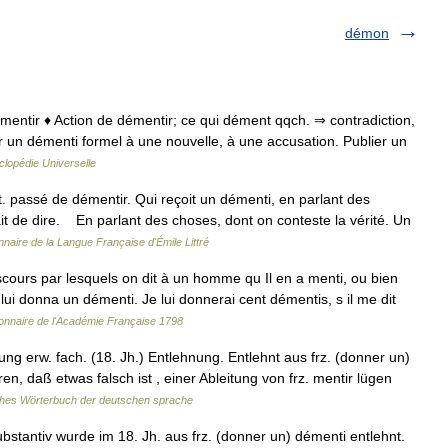
démon
démentir ♦ Action de démentir; ce qui dément qqch. ⇒ contradiction,
 un démenti formel à une nouvelle, à une accusation. Publier un
lopédie Universelle
rt. passé de démentir. Qui reçoit un démenti, en parlant des
it de dire. En parlant des choses, dont on conteste la vérité. Un
nnaire de la Langue Française d'Émile Littré
ours par lesquels on dit à un homme qu Il en a menti, ou bien
Il lui donna un démenti. Je lui donnerai cent démentis, s il me dit
ionnaire de l'Académie Française 1798
lung erw. fach. (18. Jh.) Entlehnung. Entlehnt aus frz. (donner un)
ren, daß etwas falsch ist , einer Ableitung von frz. mentir lügen
hes Wörterbuch der deutschen sprache
stantiv wurde im 18. Jh. aus frz. (donner un) démenti entlehnt.