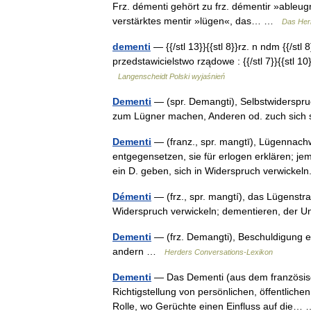
Frz. démenti gehört zu frz. démentir »ableugnen«
verstärktes mentir »lügen«, das… …
Das Her
dementi
— {{/stl 13}}{{stl 8}}rz. n ndm {{/stl
przedstawicielstwo rządowe : {{/stl 7}}{{stl 1
Langenscheidt Polski wyjaśnień
Dementi
— (spr. Demangti), Selbstwiderspru
zum Lügner machen, Anderen od. zuch sich
Dementi
— (franz., spr. mangtī), Lügennach
entgegensetzen, sie für erlogen erklären; je
ein D. geben, sich in Widerspruch verwick
Démenti
— (frz., spr. mangtí), das Lügenstra
Widerspruch verwickeln; dementieren, der
Dementi
— (frz. Demangti), Beschuldigung e
andern …
Herders Conversations-Lexikon
Dementi
— Das Dementi (aus dem französisch
Richtigstellung von persönlichen, öffentlich
Rolle, wo Gerüchte einen Einfluss auf die