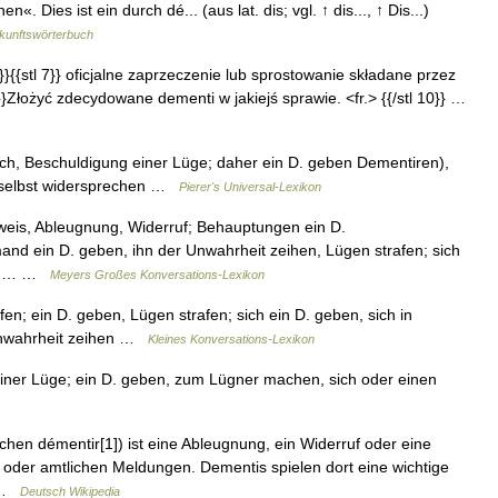
. Dies ist ein durch dé... (aus lat. dis; vgl. ↑ dis..., ↑ Dis...)
kunftswörterbuch
 8}}{{stl 7}} oficjalne zaprzeczenie lub sprostowanie składane przez
0}}Złożyć zdecydowane dementi w jakiejś sprawie. <fr.> {{/stl 10}} …
ch, Beschuldigung einer Lüge; daher ein D. geben Dementiren),
 selbst widersprechen …
Pierer's Universal-Lexikon
weis, Ableugnung, Widerruf; Behauptungen ein D.
mand ein D. geben, ihn der Unwahrheit zeihen, Lügen strafen; sich
eln.… …
Meyers Großes Konversations-Lexikon
fen; ein D. geben, Lügen strafen; sich ein D. geben, sich in
 Unwahrheit zeihen …
Kleines Konversations-Lexikon
iner Lüge; ein D. geben, zum Lügner machen, sich oder einen
en démentir[1]) ist eine Ableugnung, ein Widerruf oder eine
en oder amtlichen Meldungen. Dementis spielen dort eine wichtige
… …
Deutsch Wikipedia