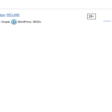
ique
,
RÉCLAME
18+
Drupal,
WordPress, MODx.